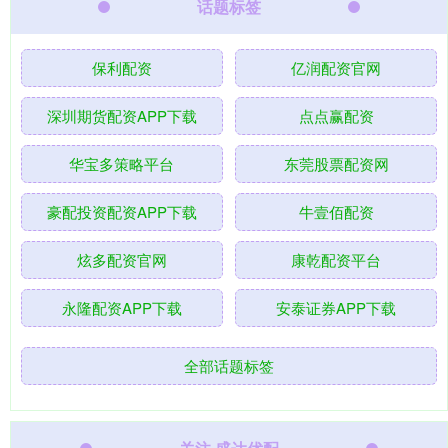
话题标签
保利配资
亿润配资官网
深圳期货配资APP下载
点点赢配资
华宝多策略平台
东莞股票配资网
豪配投资配资APP下载
牛壹佰配资
炫多配资官网
康乾配资平台
永隆配资APP下载
安泰证券APP下载
全部话题标签