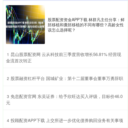
股票配资资金APP下载 林群凡主任分享：鲜
胚移植和囊胚移植的不同有哪些？高龄女性
该怎么选择呢？
​昆山股票配资网 云从科技前三季度营收增长56.81% 经营现
1
金流首次转正
​股票融资杠杆平台 国城矿业：第十二届董事会董事万勇辞职
2
​免息配资官网 东吴证券：给予欣旺达买入评级，目标价46.0
3
元
​投顾配资APP下载 上交所进一步优化债券购回业务有关事项
4