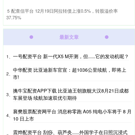
​配查信平台 12月19日阿拉转债上涨0.5%，转股溢价率
5
37.75%
最新文章
一号配资平台 新一代X5 M开测，但......它的发动机呢？
1、
中华配资 比亚迪新车官宣：超1036公里续航，即将上
2、
市!
擒牛宝配资APP下载 比亚迪王朝旗舰大汉8月21日成都
3、
车展登场 续航加速双优引期待
襄樊股票配资网平台 消息称零跑 A05 纯电小车将于 8 月
4、
10 日上市
震烨配资平台 刮痧、葫芦灸......外国学子在日照沉浸式