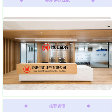
关注 盛达优配
推荐资讯