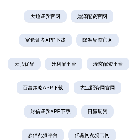
大通证券官网
鼎泽配资官网
富途证券APP下载
隆源配资官网
天弘优配
升利配平台
蜂窝配资平台
百富策略APP下载
农业配资网官网
财信证券APP下载
日赢配资
嘉信配资平台
亿鑫网配资官网