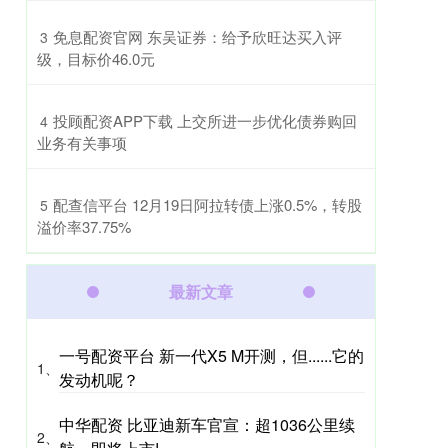
​免息配资官网 东吴证券：给予欣旺达买入评
3
级，目标价46.0元
​投顾配资APP下载 上交所进一步优化债券购回
4
业务有关事项
​配查信平台 12月19日阿拉转债上涨0.5%，转股
5
溢价率37.75%
最新文章
一号配资平台 新一代X5 M开测，但......它的
1、
发动机呢？
中华配资 比亚迪新车官宣：超1036公里续
2、