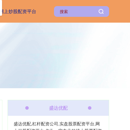
网上炒股配资平台
盛达优配
盛达优配,杠杆配资公司,实盘股票配资平台,网