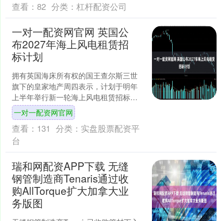
查看：
82
分类：
杠杆配资公司
一对一配资网官网 英国公
布2027年海上风电租赁招
标计划
拥有英国海床所有权的国王查尔斯三世
旗下的皇家地产周四表示，计划于明年
上半年举行新一轮海上风电租赁招标。
皇家地产作为一家独立运营的商业实
一对一配资网官网
体，拥有大片土地及英国大....
查看：
131
分类：
实盘股票配资平
台
瑞和网配资APP下载 无缝
钢管制造商Tenaris通过收
购AllTorque扩大加拿大业
务版图