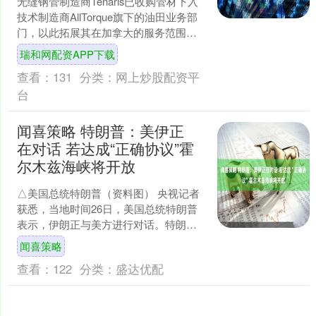
无缝钢管制造商Tenaris已收购管材下入
技术制造商AllTorque旗下的油田业务部
门，以此拓展其在加拿大的服务范围与
业务布局。 该公司表示，此次收购建立
瑞和网配资APP下载
在双....
查看：
131
分类：
网上炒股配资平
台
闻喜策略 特朗普：美伊正
在对话 若达成“正确协议”霍
尔木兹海峡将开放
△美国总统特朗普（资料图） 央视记者
获悉，当地时间26日，美国总统特朗普
表示，伊朗正与美方进行对话。特朗普
称，他们将拭目以待，看能否达成一份
闻喜策略
恰当的协议，并开启霍....
查看：
122
分类：
盛达优配