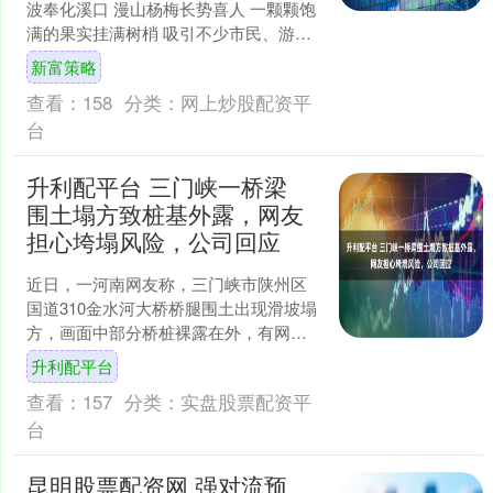
波奉化溪口 漫山杨梅长势喜人 一颗颗饱
满的果实挂满树梢 吸引不少市民、游客
进山寻鲜 然而偷摘杨梅警情也在增多 6
新富策略
月10日....
查看：
158
分类：
网上炒股配资平
台
升利配平台 三门峡一桥梁
围土塌方致桩基外露，网友
担心垮塌风险，公司回应
近日，一河南网友称，三门峡市陕州区
国道310金水河大桥桥腿围土出现滑坡塌
方，画面中部分桥桩裸露在外，有网友
担忧桥体存在垮塌风险。 △网友称事发
升利配平台
在三门峡市。图/发....
查看：
157
分类：
实盘股票配资平
台
昆明股票配资网 强对流预