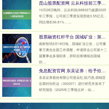
昆山股票配资网 云从科技前三季度营收增长56.81% 经营现金流首次转正
10月28日晚间，云从科技(688327)披露2025
年三季报，公司前三季度实现营收3.55亿元，
同比增长56.81%，....
股票融资杠杆平台 国城矿业：第十二届董事会董事万勇辞职
南财智讯9月18日电，国城矿业公告，公司董
事万勇先生因工作调整，申请辞去公司第十二
届董事会多项职务，辞职后将继续在国城
控....
免息配资官网 东吴证券：给予欣旺达买入评级，目标价46.0元
东吴证券股份有限公司曾朵红,阮巧燕,胡锦芸
近期对欣旺达（300207）进行研究并发布了
研究报告《2025年三季报点评：动....