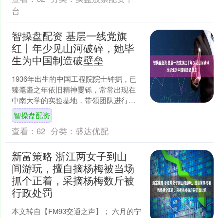
台
智操盘配资 基层一线党旗
红丨年少见山河破碎，她毕
生为中国制造破壁垒
1936年出生的中国工程院院士钟掘，已
臻耄耋之年依旧精神矍铄，常常出现在
中南大学的实验基地，带领团队进行科
研攻关。身为顶尖机械工程专家，她功
智操盘配资
勋卓著：斩获多项国家....
查看：
62
分类：
盛达优配
新富策略 浙江两女子到山
间游玩，擅自摘杨梅被当场
抓个正着，采摘杨梅数斤被
行政处罚
本文转自【FM93交通之声】； 六月的宁