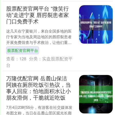
股票配资官网平台 “微笑行
动”走进宁夏 唇腭裂患者家
门口免费手术
这几天在宁夏银川，来自全国多地的医
疗专家为当地及周边地区的唇腭裂患者
开展免费筛查与手术救治，让他们重拾
自信和笑容。 rr 在宁夏回族自治区人民
股票配资官网平台
医院的手术室里，来....
查看：
128
分类：
实盘股票配资平
台
万隆优配官网 岳麓山保洁
阿姨在厕所吃饭引热议，当
事人回应：怕地面积水让小
朋友滑倒，干脆就近吃饭
7月4日23时55分，有游客在社交媒体发
布图文称，当日在岳麓山景区观光长廊