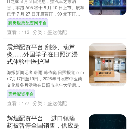
IT之家 8 月 3 日消息，据汽车之家消
息，零跑 A05 将于 8 月 10 日上市。该车
已于 7 月 27 日开启盲订，99 元下订享
5000 专属能量积....
襄樊股票配资网平台
查看：
113
分类：
盛达优配
震烨配资平台 刮痧、葫芦
灸......外国学子在日照沉浸
式体验中医护理
海报新闻记者 韩雨 韩依晓 日照报道 rr r r
r 7月17日至19日，2026年日照市中医药
文化服务月活动在日照市老年大学启
动，活动设置近20个功能展区，....
震烨配资平台
查看：
177
分类：
盛达优配
辉煌配资平台 一进口镇痛
药被暂停全国销售，供应是