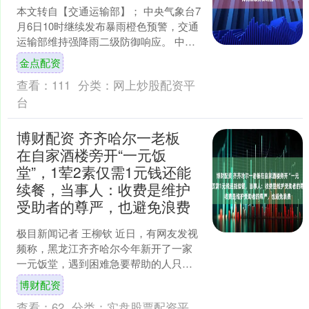
本文转自【交通运输部】； 中央气象台7
月6日10时继续发布暴雨橙色预警，交通
运输部维持强降雨二级防御响应。 中央
气象台预计，7月6日14时至7日14时，广
金点配资
西东部....
查看：
111
分类：
网上炒股配资平
台
博财配资 齐齐哈尔一老板
在自家酒楼旁开“一元饭
堂”，1荤2素仅需1元钱还能
续餐，当事人：收费是维护
受助者的尊严，也避免浪费
极目新闻记者 王柳钦 近日，有网友发视
频称，黑龙江齐齐哈尔今年新开了一家
一元饭堂，遇到困难急要帮助的人只要
花1元钱，无需其他任何费用就能吃到一
博财配资
顿饱饭，暖心善举赢....
查看：
62
分类：
实盘股票配资平