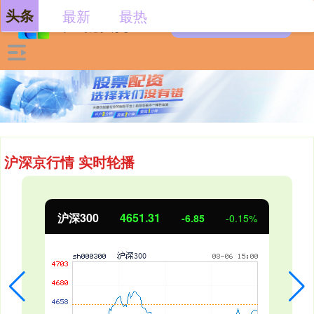
头条
最新
最热
沪深京行情 实时轮播
北证50
1122.88
3.42
0.30%