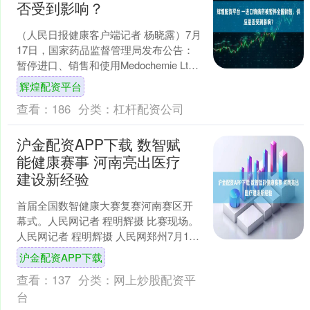
否受到影响？
（人民日报健康客户端记者 杨晓露）7月
17日，国家药品监督管理局发布公告：
暂停进口、销售和使用Medochemie Ltd.
盐酸曲马多胶囊，暂停发放该产品的进
辉煌配资平台
口....
查看：
186
分类：
杠杆配资公司
沪金配资APP下载 数智赋
能健康赛事 河南亮出医疗
建设新经验
首届全国数智健康大赛复赛河南赛区开
幕式。人民网记者 程明辉摄 比赛现场。
人民网记者 程明辉摄 人民网郑州7月19
日电 (记者程明辉)算力底座筑牢创新根
沪金配资APP下载
基，数智技....
查看：
137
分类：
网上炒股配资平
台