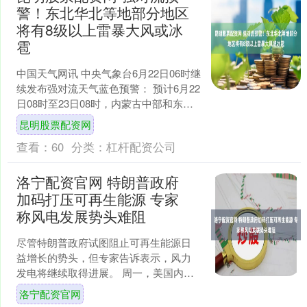
警！东北华北等地部分地区
将有8级以上雷暴大风或冰
雹
中国天气网讯 中央气象台6月22日06时继
续发布强对流天气蓝色预警： 预计6月22
日08时至23日08时，内蒙古中部和东南
部、东北地区西部、华北北部、西南地
昆明股票配资网
区北....
查看：
60
分类：
杠杆配资公司
洛宁配资官网 特朗普政府
加码打压可再生能源 专家
称风电发展势头难阻
尽管特朗普政府试图阻止可再生能源日
益增长的势头，但专家告诉表示，风力
发电将继续取得进展。 周一，美国内政
部与法国能源公司道达尔能源达成了一
洛宁配资官网
项9.28亿美元的协议....