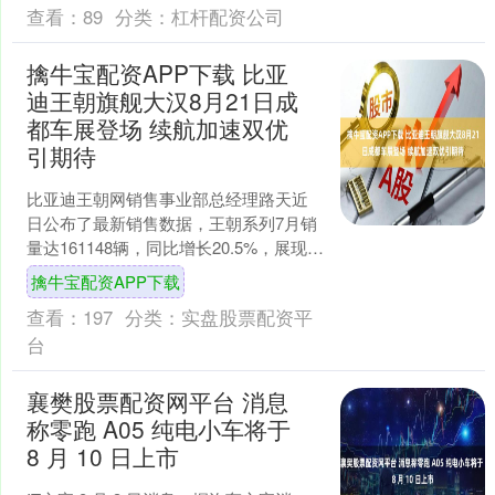
查看：
89
分类：
杠杆配资公司
擒牛宝配资APP下载 比亚
迪王朝旗舰大汉8月21日成
都车展登场 续航加速双优
引期待
比亚迪王朝网销售事业部总经理路天近
日公布了最新销售数据，王朝系列7月销
量达161148辆，同比增长20.5%，展现出
强劲的市场表现。其中，多款车型表现
擒牛宝配资APP下载
亮眼：元P....
查看：
197
分类：
实盘股票配资平
台
襄樊股票配资网平台 消息
称零跑 A05 纯电小车将于
8 月 10 日上市