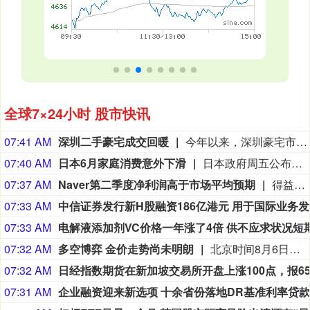
全球7×24小时 股市快讯
07:41 AM
深圳二手豪宅成交回暖
今年以来，深圳豪宅市场热度持续攀升。除了多个豪宅新房项目持续热销，二手房市场上的豪宅成交也明显回暖。深圳贝壳研究院监测显示，7月总价1500万元以上二手豪宅签约量同比增长11%，达到近6年来的峰值。与此同时，总价千万级二手房成交均价为101504元/平方米，环比上涨5.7%，同比上涨8.4%。深圳贝壳研究院院长肖小平指出，深圳楼市“4·29新政”降低核心区购房门槛后，本地高净值家庭置换需求及外地资产配置客群入场增加，推动南山、福田核心区域高端物业成交持续升温，价格稳步抬升。另据深圳贝壳研究院的监测，今年前7个月深圳二手房成交42323套，与去年同期相比增长5.4%，创下近６年同期新高。不过，记者采访发现，在以刚需为主的二手房片区，“以价换量”仍是市场的主流。
07:40 AM
日本6月家庭消费意外下滑
日本政府周五公布数据显示，6月家庭消费同比意外走低，连续第七个月出现下降。日本总务省数据显示，家庭消费支出同比下降3.3%，市场预期中值为增长1%。经季节调整后，家庭消费环比下降6.4%，而市场预估为下降3.1%。该指标将成为日本央行考量最早于9月是否加息的重要参考依据。日本厚生劳动省本周公布的数据显示，6月实际工资同比增长1.6%，实现连续第六个月上涨。
07:37 AM
Naver第二季度净利润高于市场平均预期
得益于核心搜索平台和电商业务的稳定增长，韩国互联网巨头Naver公布了稳健的第二季度业绩。Naver公布的业绩好于市场平均预期。与此同时，这家韩国主导搜索引擎背后的公司一直在扩大其人工智能(AI)的布局，最近与AI芯片领导者英伟达和美国私募股权投资公司博枫(Brookfield)达成了数以十亿美元计的合作，以建立千兆瓦级的AI云基础设施。该公司周五表示，4-6月当季净利润同比增长42%，至7,043亿韩元（合4.949亿美元）。这一数字超过了FactSet汇编的4,717.1亿韩元的平均预期。营收增长16%，至3.389万亿韩元；营业利润微降0.2%，至5,203亿韩元。今年以来，该公司股价已下跌约7%，跑输基准韩国综合指数(Kospi)近50%的涨幅。
07:33 AM
中
07:33 AM
07:32 AM
多空博弈 金价走势尚未明朗
北京时间8月6日，国内多家黄金珠宝品牌公布的境内足金饰品价格为1300元/克左右，单克较前一日上涨超过55元。这一价格调整的背后，是黄金这一原料的价格在反复震荡后迎来快速突破。当日，伦敦现货黄金继前一交易日上涨超过5%后继续上行，盘中一度突破4300美元/盎司。上海黄金交易所现货黄金（Au99.99）也连续两个交易日涨幅超过2%，于8月6日突破935元/克。业内人士认为，长期来看，支撑金价的结构性力量仍然存在，但短期内，金价仍处于多重影响因素的反复博弈中，将于8月7日公布的美国非农就业数据等仍有不确定性，黄金价格存在宽幅波动风险。（上海证券报）
07:32 AM
07:31 AM
企业融资迎来新选项 十余省份落地DR基准利率贷款