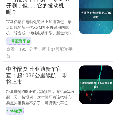
开测，但......它的发动机
呢？
宝马仍然在电动化道路上加速前进，最
近出现的新一代X5 M将不再采用内燃
机，转变成一辆纯电动车型。新世代i3将
迎来一个全新的变形车，i4敞篷轿跑车。
一号配资平台
另外，本期谍影....
查看：
195
分类：
网上炒股配资平
台
中华配资 比亚迪新车官
宣：超1036公里续航，即
将上市!
距离腾势Z9S正式启动预售，满打满算只
剩一天。按惯例，这时候厂商该把核心
卖点抖落得差不多了，可腾势汽车总经
理李慧偏在这节骨眼上又扔出一颗“烟雾
中华配资
弹”——新车确认搭....