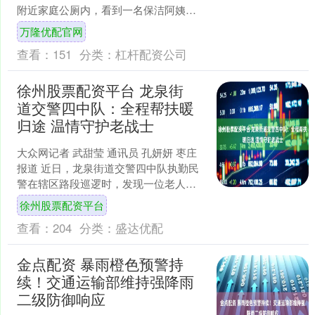
附近家庭公厕内，看到一名保洁阿姨坐
在地上、紧挨卫生设施吃午饭，饭菜直
万隆优配官网
接置于地面，并称“....
查看：
151
分类：
杠杆配资公司
徐州股票配资平台 龙泉街
道交警四中队：全程帮扶暖
归途 温情守护老战士
大众网记者 武甜莹 通讯员 孔妍妍 枣庄
报道 近日，龙泉街道交警四中队执勤民
警在辖区路段巡逻时，发现一位老人停
在路边，神情焦灼。上前询问后得知，
徐州股票配资平台
老人今年93岁，....
查看：
204
分类：
盛达优配
金点配资 暴雨橙色预警持
续！交通运输部维持强降雨
二级防御响应