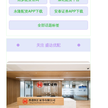
永隆配资APP下载
安泰证券APP下载
全部话题标签
关注 盛达优配