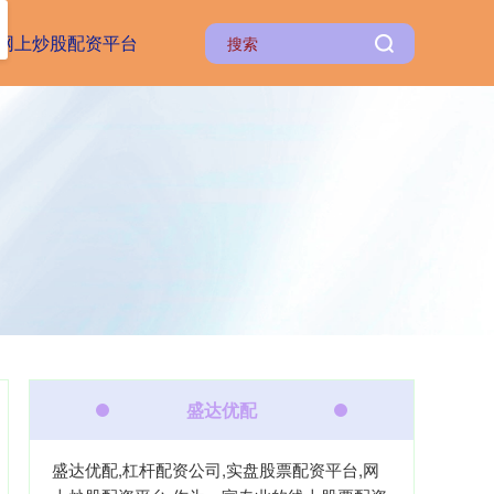
网上炒股配资平台
盛达优配
盛达优配,杠杆配资公司,实盘股票配资平台,网