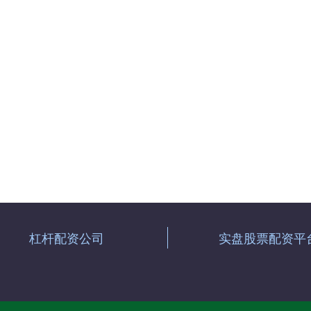
杠杆配资公司
实盘股票配资平