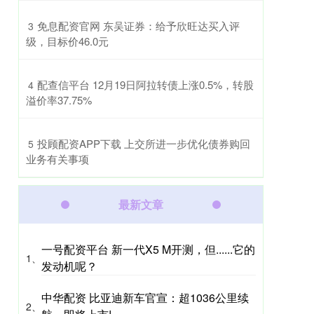
​免息配资官网 东吴证券：给予欣旺达买入评
3
级，目标价46.0元
​配查信平台 12月19日阿拉转债上涨0.5%，转股
4
溢价率37.75%
​投顾配资APP下载 上交所进一步优化债券购回
5
业务有关事项
最新文章
一号配资平台 新一代X5 M开测，但......它的
1、
发动机呢？
中华配资 比亚迪新车官宣：超1036公里续
2、