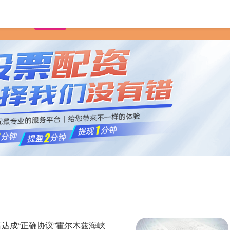
首页
盛达优配
杠杆配资公司
实盘股票配资平台
若达成“正确协议”霍尔木兹海峡