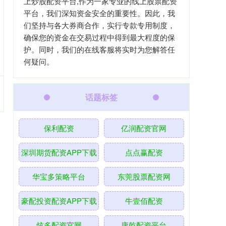
上炒股配资平台,作为一家专业的线上股票配资
平台，我们深知资金安全的重要性。因此，我
们坚持与各大券商合作，实行专款专用制度，
确保您的资金在交易过程中得到最大程度的保
护。同时，我们的在线客服将实时为您解答任
何疑问。
话题标签
保利配资
亿润配资官网
深圳期货配资APP下载
点点赢配资
华宝多策略平台
东莞股票配资网
豪配投资配资APP下载
牛壹佰配资
炫多配资官网
康乾配资平台