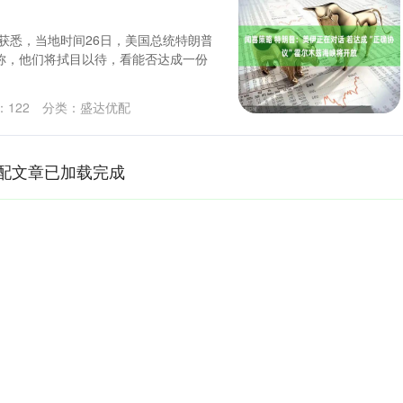
获悉，当地时间26日，美国总统特朗普
称，他们将拭目以待，看能否达成一份
：
122
分类：
盛达优配
配文章已加载完成