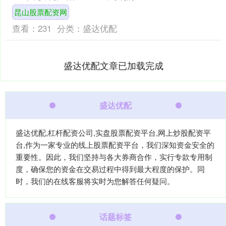
为-3.10亿元，亏损同比收窄39....
昆山股票配资网
查看：
231
分类：
盛达优配
盛达优配文章已加载完成
盛达优配
盛达优配,杠杆配资公司,实盘股票配资平台,网上炒股配资平
台,作为一家专业的线上股票配资平台，我们深知资金安全的
重要性。因此，我们坚持与各大券商合作，实行专款专用制
度，确保您的资金在交易过程中得到最大程度的保护。同
时，我们的在线客服将实时为您解答任何疑问。
话题标签