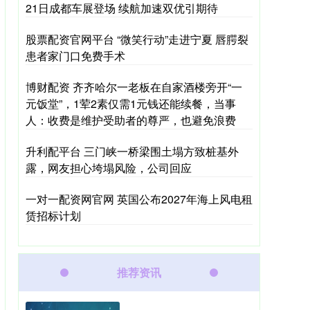
21日成都车展登场 续航加速双优引期待
股票配资官网平台 “微笑行动”走进宁夏 唇腭裂
患者家门口免费手术
博财配资 齐齐哈尔一老板在自家酒楼旁开“一
元饭堂”，1荤2素仅需1元钱还能续餐，当事
人：收费是维护受助者的尊严，也避免浪费
升利配平台 三门峡一桥梁围土塌方致桩基外
露，网友担心垮塌风险，公司回应
一对一配资网官网 英国公布2027年海上风电租
赁招标计划
推荐资讯