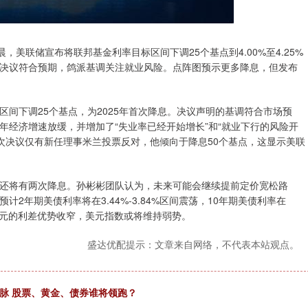
联储宣布将联邦基金利率目标区间下调25个基点到4.00%至4.25%
C决议符合预期，鸽派基调关注就业风险。点阵图预示更多降息，但发布
下调25个基点，为2025年首次降息。决议声明的基调符合市场预
年经济增速放缓，并增加了“失业率已经开始增长”和“就业下行的风险开
次决议仅有新任理事米兰投票反对，他倾向于降息50个基点，这显示美联
将有两次降息。孙彬彬团队认为，未来可能会继续提前定价宽松路
2年期美债利率将在3.44%-3.84%区间震荡，10年期美债利率在
，美元的利差优势收窄，美元指数或将维持弱势。
盛达优配提示：文章来自网络，不代表本站观点。
脉 股票、黄金、债券谁将领跑？