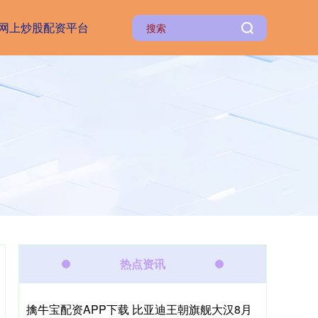
网上炒股配资平台
热点资讯
擒牛宝配资APP下载 比亚迪王朝旗舰大汉8月