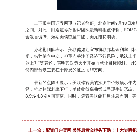
上证报中国证券网讯（记者徐蔚）北京时间9月18日凌晨，美
之间。对此，财通证券孙彬彬团队最新研报点评称，FOM
会发言偏鹰。短期美债或呈牛陡，美元维持弱势。
孙彬彬团队表示，美联储如期宣布将联邦基金利率目标区间
期，措辞偏向中立，但重点关注了经济下行风险，承认上半
始上升”等表述，表明其政策天平开始向就业目标倾斜。 此
储内部分歧主要在于降息的速度而非方向。
最新的点阵图显示，美联储官员的预测中位数预示年内还
径，推动短端利率下行，美债收益率曲线或呈现牛陡形态。预计
3.9%-4.3%区间震荡。同时，随着美联储开启降息周期
上一篇：
配资门户官网 美降息黄金掉头下跌！十大券商把