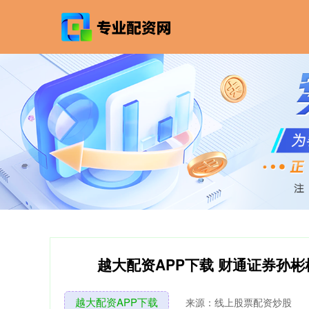
越大配资APP下载 财通证券孙彬
越大配资APP下载
来源：线上股票配资炒股