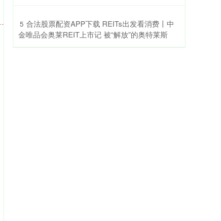
​合法股票配资APP下载 REITs出发看消费丨中
5
金唯品会奥莱REIT上市记 被“解放”的奥特莱斯