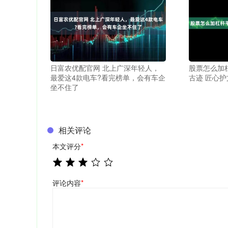
日富农优配官网 北上广深年轻人，
股票怎么加
最爱这4款电车?看完榜单，会有车企
古迹 匠心护
坐不住了
相关评论
本文评分
*
评论内容
*