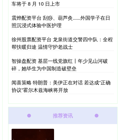
车将于 8 月 10 日上市
震烨配资平台 刮痧、葫芦灸......外国学子在日
照沉浸式体验中医护理
徐州股票配资平台 龙泉街道交警四中队：全程
帮扶暖归途 温情守护老战士
智操盘配资 基层一线党旗红丨年少见山河破
碎，她毕生为中国制造破壁垒
闻喜策略 特朗普：美伊正在对话 若达成“正确
协议”霍尔木兹海峡将开放
推荐资讯