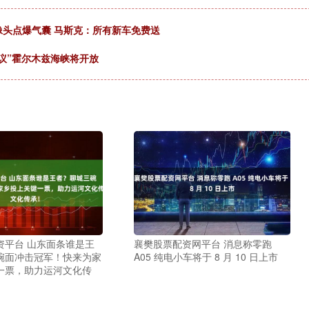
像头点爆气囊 马斯克：所有新车免费送
议”霍尔木兹海峡将开放
资平台 山东面条谁是王
襄樊股票配资网平台 消息称零跑
碗面冲击冠军！快来为家
A05 纯电小车将于 8 月 10 日上市
一票，助力运河文化传